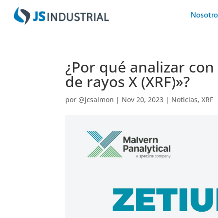
Nosotro
¿Por qué analizar con
de rayos X (XRF)»?
por
@jcsalmon
|
Nov 20, 2023
|
Noticias
,
XRF