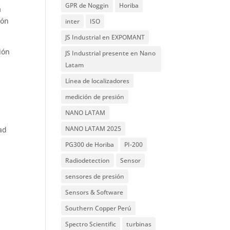
GPR de Noggin
Horiba
a
ión
inter
ISO
JS Industrial en EXPOMANT
ión
JS Industrial presente en Nano
Latam
Línea de localizadores
medición de presión
NANO LATAM
NANO LATAM 2025
dad
PG300 de Horiba
PI-200
Radiodetection
Sensor
sensores de presión
Sensors & Software
Southern Copper Perú
Spectro Scientific
turbinas