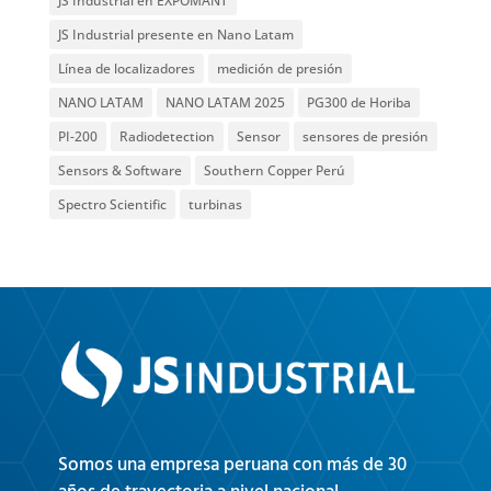
JS Industrial en EXPOMANT
JS Industrial presente en Nano Latam
Línea de localizadores
medición de presión
NANO LATAM
NANO LATAM 2025
PG300 de Horiba
PI-200
Radiodetection
Sensor
sensores de presión
Sensors & Software
Southern Copper Perú
Spectro Scientific
turbinas
Somos una empresa peruana con más de 30