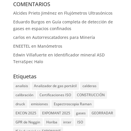
COMENTARIOS
Alcides Prieto Jiménez
en
Flujómetros Ultrasónicos
Eduardo Burgos
en
Guía completa de detección de
gases en espacios confinados
carlos
en
Autorrescatadores para Minería
ENEETEL
en
Manómetros
Edwin Villafuerte
en
Identificador mineral ASD
TerraSpec Halo
Etiquetas
analisis
Analizador de gas portátil
calderas
calibración
Certificaciones ISO
CONSTRUCCIÓN
druck
emisiones
Espectroscopia Raman
EXCON 2025
EXPOMANT 2025
gases
GEORRADAR
GPR de Noggin
Horiba
inter
ISO