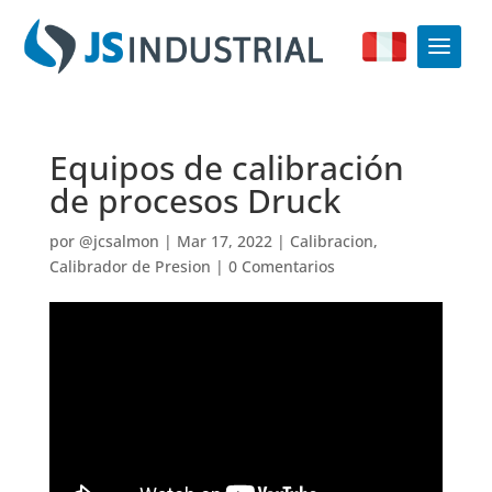
Equipos de calibración
de procesos Druck
por
@jcsalmon
|
Mar 17, 2022
|
Calibracion
,
Calibrador de Presion
|
0 Comentarios