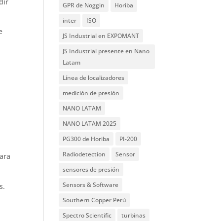
dir
GPR de Noggin
Horiba
inter
ISO
e
JS Industrial en EXPOMANT
JS Industrial presente en Nano
Latam
Línea de localizadores
medición de presión
NANO LATAM
NANO LATAM 2025
PG300 de Horiba
PI-200
Radiodetection
Sensor
ara
sensores de presión
Sensors & Software
s.
Southern Copper Perú
Spectro Scientific
turbinas