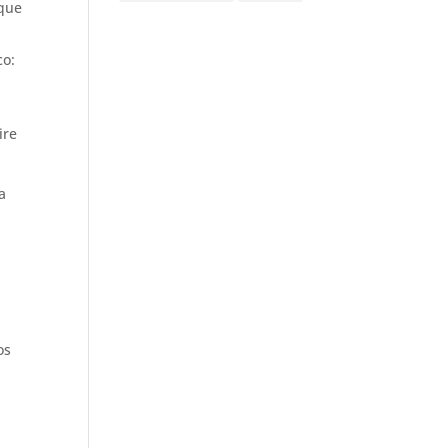
 que
co:
ire
a
los