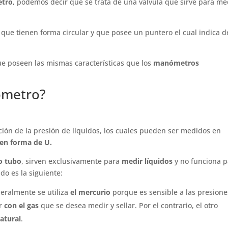
etro
, podemos decir que se trata de una válvula que sirve para me
s
que tienen forma circular y que posee un puntero el cual indica d
e poseen las mismas características que los
manómetros
ómetro?
ción de la presión de líquidos, los cuales pueden ser medidos en
n forma de U.
o tubo
, sirven exclusivamente para
medir líquidos
y no funciona p
do es la siguiente:
eralmente se utiliza
el mercurio
porque es sensible a las presione
ar
con el gas
que se desea medir y sellar. Por el contrario, el otro
atural
.