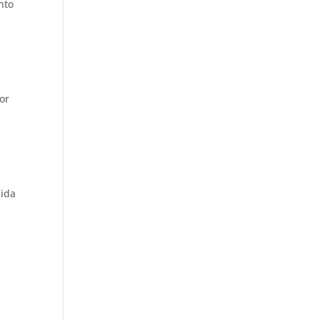
nto
or
lida