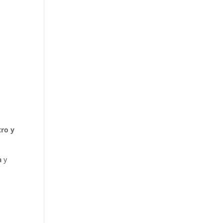
ro y
a
y