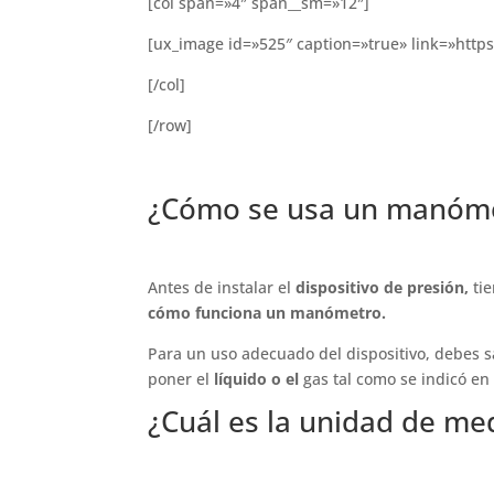
[col span=»4″ span__sm=»12″]
[ux_image id=»525″ caption=»true» link=»http
[/col]
[/row]
¿Cómo se usa un manómet
Antes de instalar el
dispositivo de presión,
ti
cómo funciona un manómetro.
Para un uso adecuado del dispositivo, debes 
poner el
líquido o el
gas tal como se indicó en
¿Cuál es la unidad de m