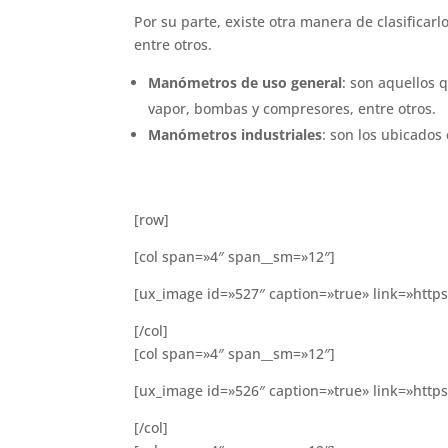
Por su parte, existe otra manera de clasificarl
entre otros.
Manómetros de uso general
: son aquellos 
vapor, bombas y compresores, entre otros.
Manómetros industriales
: son los ubicados
[row]
[col span=»4″ span__sm=»12″]
[ux_image id=»527″ caption=»true» link=»http
[/col]
[col span=»4″ span__sm=»12″]
[ux_image id=»526″ caption=»true» link=»http
[/col]