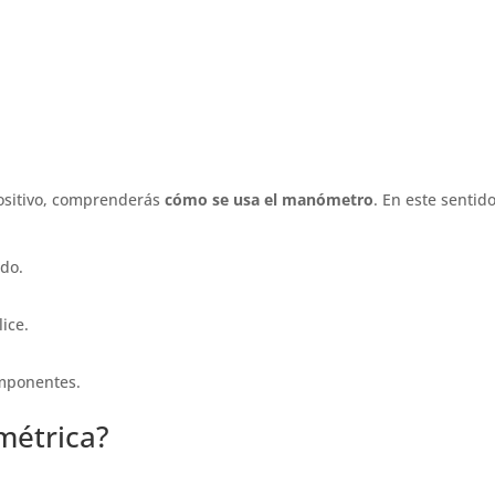
positivo, comprenderás
cómo se usa el manómetro
. En este sentido
ido.
lice.
omponentes.
métrica?