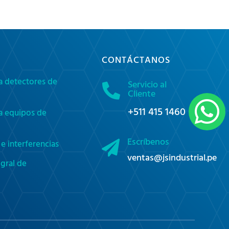
CONTÁCTANOS
a detectores de
Servicio al

Cliente

+511 415 1460
a equipos de
Escríbenos
e interferencias

ventas@jsindustrial.pe
gral de