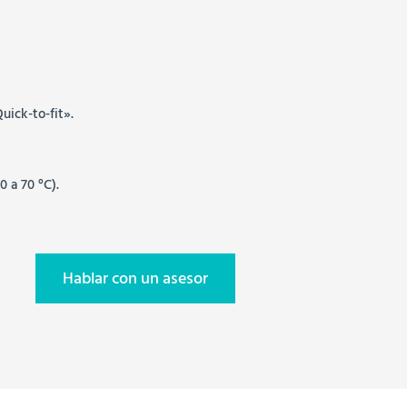
ick-to-fit».
0 a 70 °C).
Hablar con un asesor