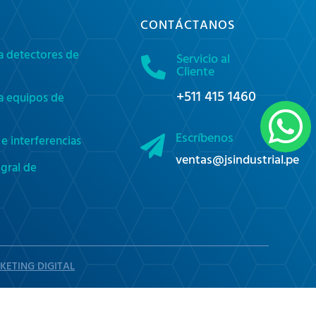
CONTÁCTANOS
a detectores de
Servicio al

Cliente
+511 415 1460
a equipos de

Escríbenos
e interferencias

ventas@jsindustrial.pe
gral de
KETING DIGITAL