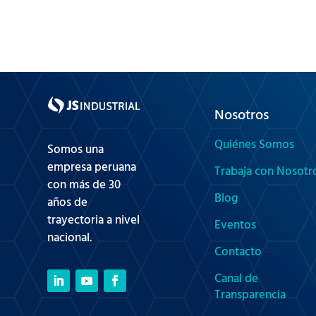
Nosotros
Quiénes Somos
Somos una
empresa peruana
Trabaja con Nosotr
con más de 30
Blog
años de
trayectoria a nivel
Eventos
nacional.
Contacto
Canal de
Transparencia