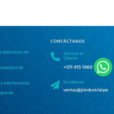
CONTÁCTANOS
a detectores de
Servicio al

Cliente

+511 415 1460
a equipos de
Escríbenos
e interferencias

ventas@jsindustrial.pe
gral de