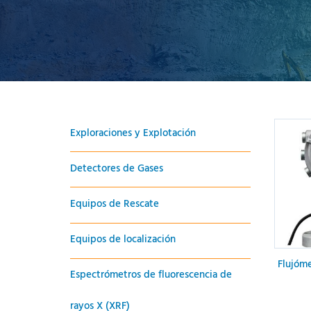
Exploraciones y Explotación
Detectores de Gases
Equipos de Rescate
Equipos de localización
Flujóme
Espectrómetros de fluorescencia de
rayos X (XRF)