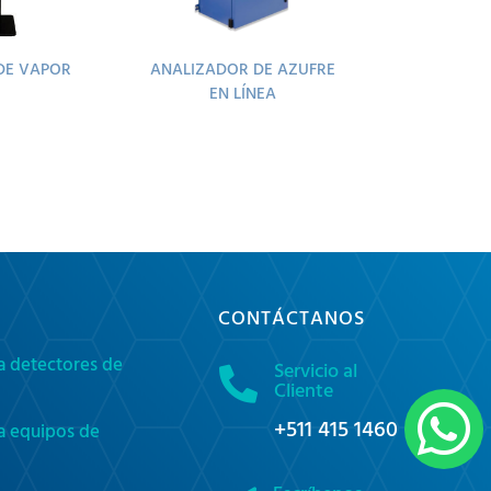
DE VAPOR
ANALIZADOR DE AZUFRE
EN LÍNEA
CONTÁCTANOS
a detectores de
Servicio al

Cliente

+511 415 1460
a equipos de