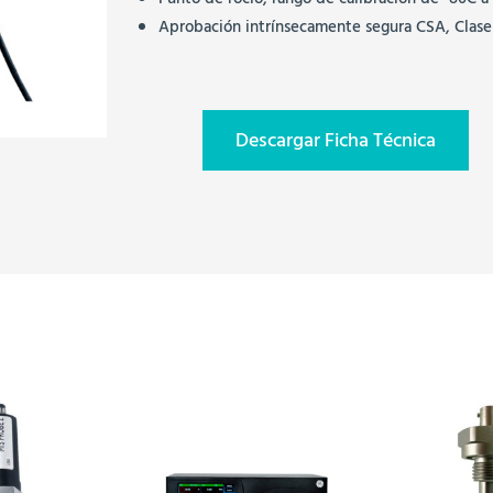
Punto de rocío, rango de calibración de -80C a
Aprobación intrínsecamente segura CSA, Clase I
Descargar Ficha Técnica