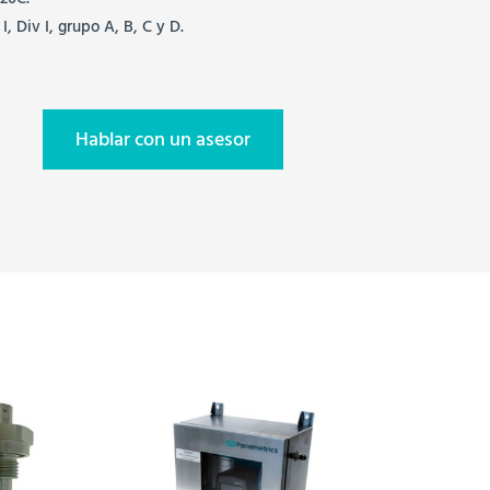
 20C.
, Div I, grupo A, B, C y D.
Hablar con un asesor