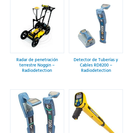
Hidrocarburos y Energía
Mantenimiento para detectores de gas
Farmacéutica
Mantenimiento para equipos de laboratorio
Agua y Saneamiento
Detección de fugas e interferencias
Mantenimiento integral de instrumentación
Capacitaciones
Radar de penetración
Detector de Tuberías y
terrestre Noggin –
Cables RD8200 –
Radiodetection
Radiodetection