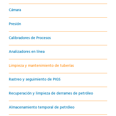
Cámara
Presión
Calibradores de Procesos
Analizadores en línea
Limpieza y mantenimiento de tuberías
Rastreo y seguimiento de PIGS
Minería e Industria
Hidrocarburos y Energía
Mantenimiento para detectores de gas
Recuperación y limpieza de derrames de petróleo
Farmacéutica
Mantenimiento para equipos de laboratorio
Agua y Saneamiento
Detección de fugas e interferencias
Almacenamiento temporal de petróleo
Mantenimiento integral de instrumentación