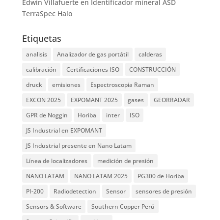
Edwin Villafuerte
en
Identificador mineral ASD
TerraSpec Halo
Etiquetas
analisis
Analizador de gas portátil
calderas
calibración
Certificaciones ISO
CONSTRUCCIÓN
druck
emisiones
Espectroscopia Raman
EXCON 2025
EXPOMANT 2025
gases
GEORRADAR
GPR de Noggin
Horiba
inter
ISO
JS Industrial en EXPOMANT
JS Industrial presente en Nano Latam
Línea de localizadores
medición de presión
NANO LATAM
NANO LATAM 2025
PG300 de Horiba
PI-200
Radiodetection
Sensor
sensores de presión
Sensors & Software
Southern Copper Perú