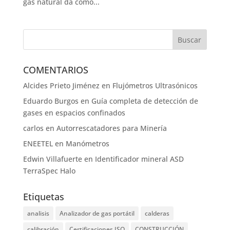
gas natural da como...
COMENTARIOS
Alcides Prieto Jiménez
en
Flujómetros Ultrasónicos
Eduardo Burgos
en
Guía completa de detección de
gases en espacios confinados
carlos
en
Autorrescatadores para Minería
ENEETEL
en
Manómetros
Edwin Villafuerte
en
Identificador mineral ASD
TerraSpec Halo
Etiquetas
analisis
Analizador de gas portátil
calderas
calibración
Certificaciones ISO
CONSTRUCCIÓN